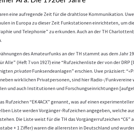
aren eine aufregende Zeit für die drahtlose Kommunikation. Uwe
ulen in Europa zu dieser Zeit Funkstationen einrichteten, um di
aphie und Telephonie” zu erkunden. Auch an der TH Charlottenb
.
rwähnungen des Amateurfunks an der TH stammt aus dem Jahr 1927
für Alle” (Heft 7 von 1927) eine “Rufzeichenliste der von der DRP 
migten
privaten
Funksendeanlagen” erschien. Uwe präzisiert: “«Pri
 neben wirklichen Privatpersonen, sind hier Radio-/Funkvereine w
en und auch Institutionen und Forschungseinrichtungen [aufgef
das Rufzeichen “EK4ACX” genannt, was auf einen experimentelle
 selben Liste werden Vorgänger-Rufzeichen angegeben, welche a
estehen. Die Liste weist für die TH das Vorgängerrufzeichen “C6” a
stabe + 1 Ziffer) waren die allerersten in Deutschland und wurden