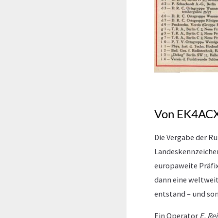
Von EK4ACX 
Die Vergabe der Ru
Landeskennzeichen 
europaweite Präfi
dann eine weltweit
entstand – und somi
Ein Operator
E. Rei