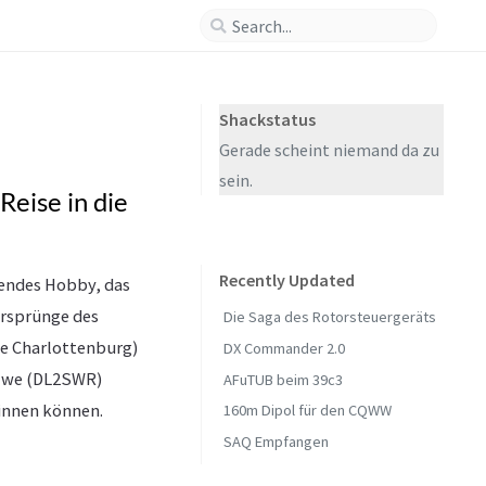
Shackstatus
Gerade scheint niemand da zu
sein.
eise in die
Recently Updated
rendes Hobby, das
Ursprünge des
Die Saga des Rotorsteuergeräts
le Charlottenburg)
DX Commander 2.0
 Uwe (DL2SWR)
AFuTUB beim 39c3
winnen können.
160m Dipol für den CQWW
SAQ Empfangen