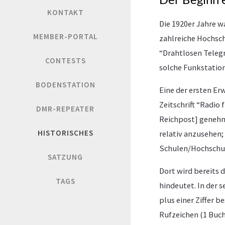
KONTAKT
Die 1920er Jahre w
MEMBER-PORTAL
zahlreiche Hochsch
“Drahtlosen Telegr
CONTESTS
solche Funkstation
BODENSTATION
Eine der ersten E
Zeitschrift “Radio 
DMR-REPEATER
Reichpost] geneh
HISTORISCHES
relativ anzusehen;
Schulen/Hochschul
SATZUNG
Dort wird bereits 
TAGS
hindeutet. In der
plus einer Ziffer b
Rufzeichen (1 Buch