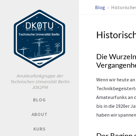
Blog
Historische
Historisc
Die Wurzeln 
Vergangenhe
Amateurfunkgruppe der
Wenn wir heute an 
Technischen Universität Berlin
JO62PM
Technikbegeisterte
Amateurfunks an d
BLOG
bis in die 1920er
ABOUT
haben wir spannend
KURS
Der Beginn 