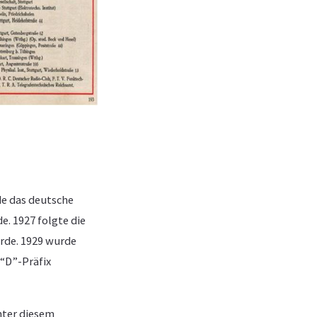
de das deutsche
. 1927 folgte die
rde. 1929 wurde
“D”-Präfix
nter diesem