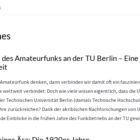
s
hes
des Amateurfunks an der TU Berlin – Eine R
it
Amateurfunk denken, dann verbinden wir damit oft ein faszinie
 weltweit verbindet. Doch wie viele wissen eigentlich, dass die 
er Technischen Universität Berlin (damals Technische Hochschu
 Jahre zurückreichen? Dank der akribischen Nachforschungen von
e Einblicke in die frühen Jahre des Funkbetriebs an der TU ge
einer Ära: Die 1920er Jahre