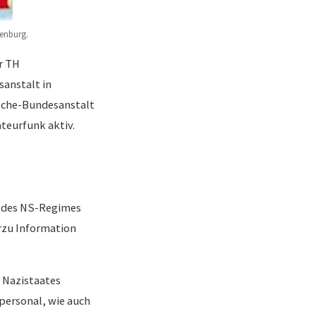
enburg.
r TH
sanstalt in
ische-Bundesanstalt
teurfunk aktiv.
d des NS-Regimes
erzu Information
s Nazistaates
rpersonal, wie auch