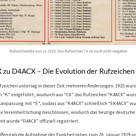
Rufzeichenliste von ca 1925. Das Rufzeichen C6 ist noch nicht vergeben.
zu D4ACX – Die Evolution der Rufzeichen
fzeichen unterlag in dieser Zeit mehreren Änderungen. 1925 wur
“K” eingeführt, wodurch aus “C6” das Rufzeichen “K4ACX” wurde
xanpassung mit “E”, sodass aus “K4ACX” schließlich “EK4ACX” wu
e Vereinheitlichung beschlossen, wodurch das heutige deutsche 
t wurde “D4ACX” offiziell registriert.
ffen
gab die Aufnahme des Funkbetriebes zum 20. Januar 1929 u