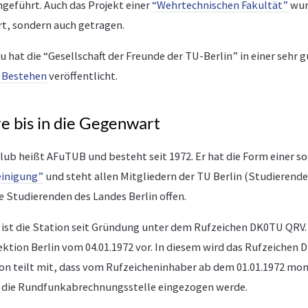
geführt. Auch das Projekt einer
“Wehrtechnischen Fakultät”
wur
rt, sondern auch getragen.
u hat die “Gesellschaft der Freunde der TU-Berlin” in einer sehr 
n Bestehen
veröffentlicht.
e bis in die Gegenwart
lub heißt AFuTUB und besteht seit 1972. Er hat die Form einer 
einigung”
und steht allen Mitgliedern der TU Berlin (Studierende
e Studierenden des Landes Berlin offen.
 ist die Station seit Gründung unter dem Rufzeichen DK0TU QRV. U
ktion Berlin vom 04.01.1972 vor. In diesem wird das Rufzeichen D
n teilt mit, dass vom Rufzeicheninhaber ab dem 01.01.1972 mona
h die Rundfunkabrechnungsstelle eingezogen werde.