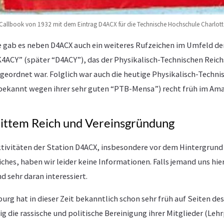
Callbook von 1932 mit dem Eintrag D4ACX für die Technische Hochschule Charlott
e gab es neben D4ACX auch ein weiteres Rufzeichen im Umfeld de
4ACY” (später “D4ACY”), das der Physikalisch-Technischen Reich
eordnet war. Folglich war auch die heutige Physikalisch-Techn
ekannt wegen ihrer sehr guten “PTB-Mensa”) recht früh im Ama
ittem Reich und Vereinsgründung
ktivitäten der Station D4ACX, insbesondere vor dem Hintergrun
iches, haben wir leider keine Informationen. Falls jemand uns hi
d sehr daran interessiert.
urg hat in dieser Zeit bekanntlich schon sehr früh auf Seiten de
ig die rassische und politische Bereinigung ihrer Mitglieder (Leh