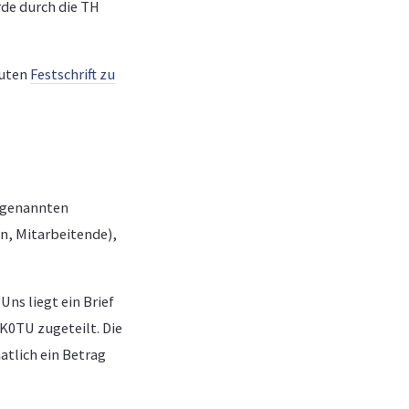
de durch die TH
guten
Festschrift zu
sogenannten
n, Mitarbeitende),
ns liegt ein Brief
K0TU zugeteilt. Die
tlich ein Betrag