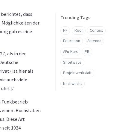
 berichtet, dass
Trending Tags
e Möglichkeiten der
HF
Roof
Contest
urg gab es eine
Education
Antenna
AFu-Kurs
PR
, als in der
[Deutsche
Shortwave
vat» ist hier als
Projektwerkstatt
ie auch viele
Nachwuchs
ührt].”
n Funkbetrieb
us einem Buchstaben
us. Diese Art
 seit 1924