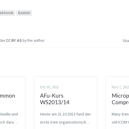
lektronik
Basteln
nder
CC BY 4.0
by the author.
Sha
Oct 30, 2013
Nov 7, 201
Common
AFu-Kurs
Micro
WS2013/14
Compr
elwelle und
Heute am 31.10.2013 fand der
Many tran
mich darum
erste (rein organisatorische)
old ICOM 