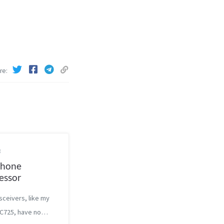
re
3
phone
essor
sceivers, like my
IC725, have no