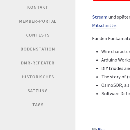
KONTAKT
Stream
und später
MEMBER-PORTAL
Mitschnitte
.
CONTESTS
Für den Funkamateu
BODENSTATION
Wire character
Arduino Work
DMR-REPEATER
DIY triodes a
The story of (
HISTORISCHES
OsmoSDR, a sm
SATZUNG
Software Defi
TAGS
Blog