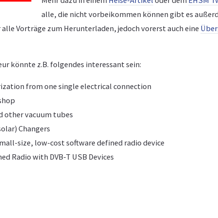
Mehr dazu in einem
Heise-Artikel
oder dem
EHSM Tw
alle, die nicht vorbeikommen können gibt es auße
 alle Vorträge zum Herunterladen, jedoch vorerst auch eine
Über
r könnte z.B. folgendes interessant sein:
ization from one single electrical connection
shop
nd other vacuum tubes
solar) Changers
all-size, low-cost software defined radio device
ned Radio with DVB-T USB Devices