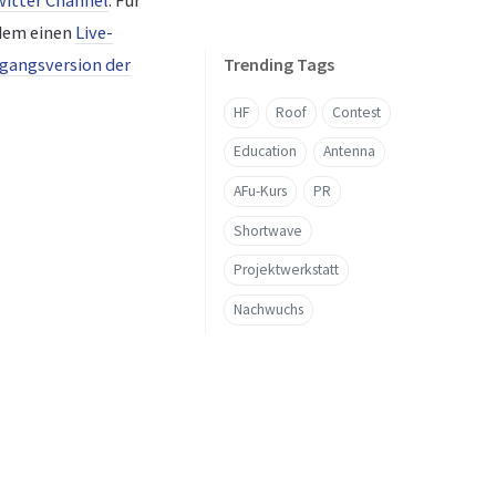
itter Channel
. Für
rdem einen
Live-
Trending Tags
gangsversion der
HF
Roof
Contest
Education
Antenna
AFu-Kurs
PR
Shortwave
Projektwerkstatt
Nachwuchs