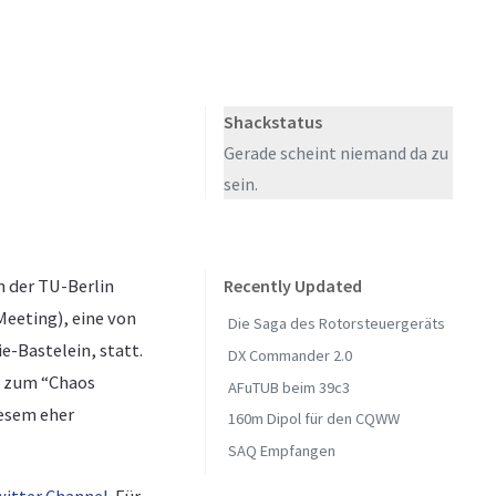
Shackstatus
Gerade scheint niemand da zu
sein.
n der TU-Berlin
Recently Updated
Meeting), eine von
Die Saga des Rotorsteuergeräts
e-Bastelein, statt.
DX Commander 2.0
g zum “Chaos
AFuTUB beim 39c3
esem eher
160m Dipol für den CQWW
SAQ Empfangen