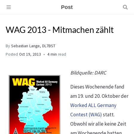
Post
WAG 2013 - Mitmachen zählt
By
Sebastian Lange, DL7BST
Posted
Oct 19, 2013
4 min
read
Bildquelle: DARC
Dieses Wochenende fand
am 19. und 20. Oktober der
Worked ALL Germany
Contest (WAG)
statt.
Obwohl wir alle keine Zeit
am Wochenende hatten