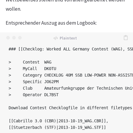
wollen.
Entsprechender Auszug aus dem Logbook:
### [[Checklog: Worked ALL Germany Contest (WAG), SS
>     Contest  WAG

>     MyCall   DK0TU

>     Category CHECKLOG 40M SSB LOW-POWER NON-ASSISTE
>     Specific JO62PM

>     Club     Amateurfunkgruppe der Technischen Univ
>     Operator DL7BST

Download Contest Checklogfile in different filetypes:
[[Cabrillo 3.0 (CBR)|2013-10-19_WAG.CBR]],

[[Stuetzerbach (STF)|2013-10-19_WAG.STF]]
