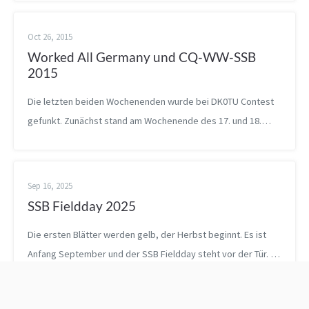
sieben Operator 24h besetzt in ...
Oct 26, 2015
Worked All Germany und CQ-WW-SSB
2015
Die letzten beiden Wochenenden wurde bei DK0TU Contest
gefunkt. Zunächst stand am Wochenende des 17. und 18.
Oktober der DARC Worked All Germany (WAG) 1 Contest an.
Ziel des Contests für Station...
Sep 16, 2025
SSB Fieldday 2025
Die ersten Blätter werden gelb, der Herbst beginnt. Es ist
Anfang September und der SSB Fieldday steht vor der Tür. 7
Funkamateure haben sich entschlossen am diesjährigen SSB
Fieldday teilzunehmen....